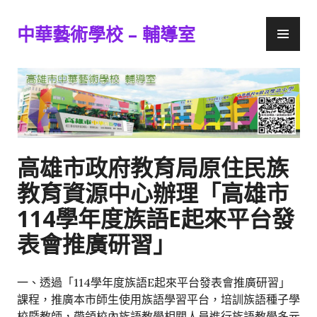
跳
主
至
中華藝術學校 – 輔導室
要
主
選
要
單
內
容
高雄市政府教育局原住民族
教育資源中心辦理「高雄市
114學年度族語E起來平台發
表會推廣研習」
一、透過「114學年度族語E起來平台發表會推廣研習」
課程，推廣本市師生使用族語學習平台，培訓族語種子學
校暨教師，帶領校內族語教學相關人員進行族語教學多元