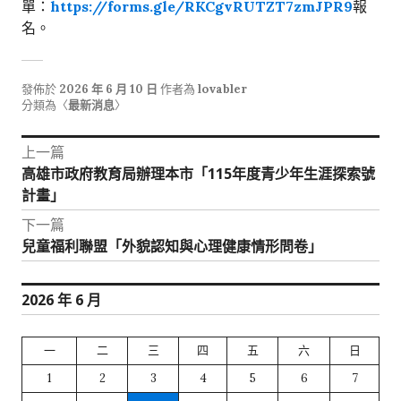
單：
https://forms.gle/RKCgvRUTZT7zmJPR9
報
名。
發佈於
2026 年 6 月 10 日
作者為
lovabler
分類為〈
最新消息
〉
文
上一篇
上
高雄市政府教育局辦理本市「115年度青少年生涯探索號
章
一
計畫」
導
篇
下一篇
文
覽
下
兒童福利聯盟「外貌認知與心理健康情形問卷」
章:
一
篇
2026 年 6 月
文
章:
一
二
三
四
五
六
日
1
2
3
4
5
6
7