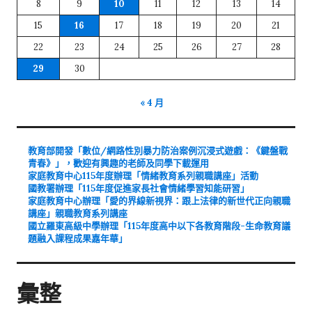
8
9
10
11
12
13
14
15
16
17
18
19
20
21
22
23
24
25
26
27
28
29
30
« 4 月
教育部開發「數位/網路性別暴力防治案例沉浸式遊戲：《鍵盤戰
青春》」，歡迎有興趣的老師及同學下載運用
家庭教育中心115年度辦理「情緒教育系列親職講座」活動
國教署辦理「115年度促進家長社會情緒學習知能研習」
家庭教育中心辦理「愛的界線新視界：跟上法律的新世代正向親職
講座」親職教育系列講座
國立羅東高級中學辦理「115年度高中以下各教育階段-生命教育議
題融入課程成果嘉年華」
彙整