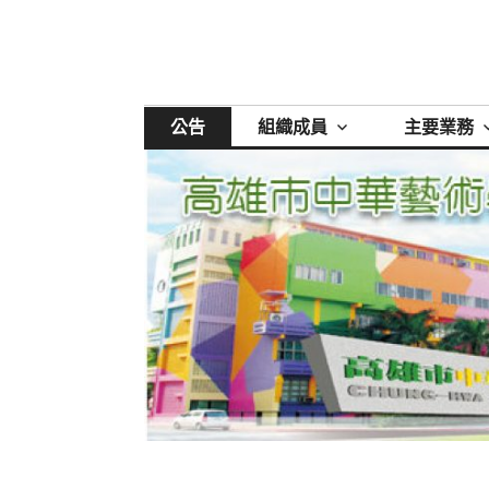
跳
至
主
要
內
公告
組織成員
主要業務
容