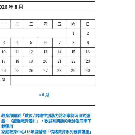
026 年 8 月
一
二
三
四
五
六
日
1
2
3
4
5
6
7
8
9
10
11
12
13
14
15
16
17
18
19
20
21
22
23
24
25
26
27
28
29
30
31
« 6 月
教育部開發「數位/網路性別暴力防治案例沉浸式遊
戲：《鍵盤戰青春》」，歡迎有興趣的老師及同學下
載運用
家庭教育中心115年度辦理「情緒教育系列親職講座」