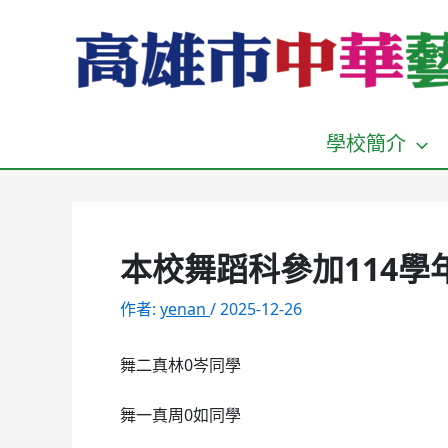
跳
至
主
要
內
容
學校簡介
本校舞蹈科參加114
作者:
yenan
/
2025-12-26
舞二真林0岑同學
舞一真周0如同學