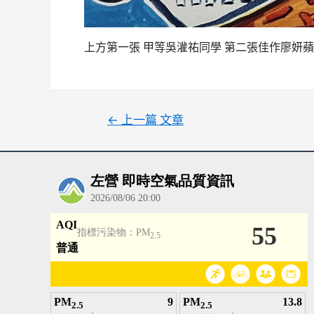
上方第一張 甲等吳灌祐同學 第二張佳作廖妍
文
←
上一篇 文章
章
導
覽