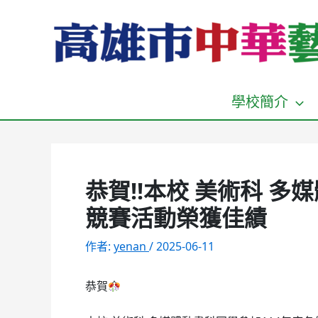
跳
至
主
要
內
容
學校簡介
恭賀!!本校 美術科 
競賽活動榮獲佳績
作者:
yenan
/
2025-06-11
恭賀