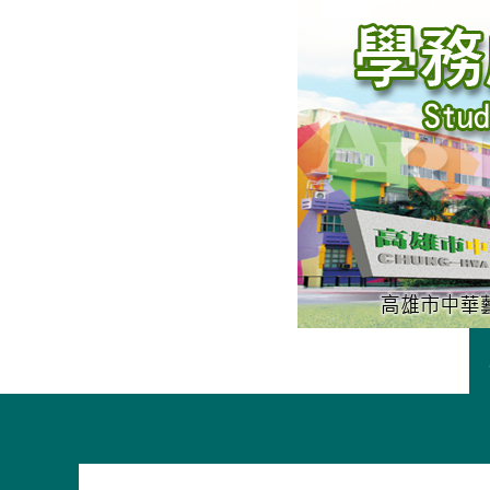
跳
至
主
要
內
容