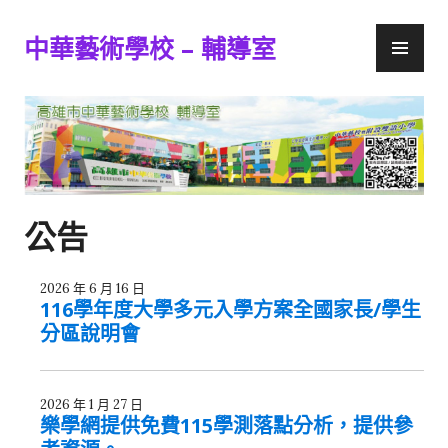
跳
主
至
中華藝術學校 – 輔導室
要
主
選
要
單
內
容
公告
2026 年 6 月 16 日
116學年度大學多元入學方案全國家長/學生
分區說明會
2026 年 1 月 27 日
樂學網提供免費115學測落點分析，提供參