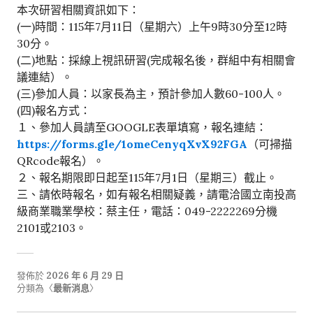
本次研習相關資訊如下：
(一)時間：115年7月11日（星期六）上午9時30分至12時
30分。
(二)地點：採線上視訊研習(完成報名後，群組中有相關會
議連結）。
(三)參加人員：以家長為主，預計參加人數60-100人。
(四)報名方式：
１、參加人員請至GOOGLE表單填寫，報名連結：
https://forms.gle/1omeCenyqXvX92FGA
（可掃描
QRcode報名）。
２、報名期限即日起至115年7月1日（星期三）截止。
三、請依時報名，如有報名相關疑義，請電洽國立南投高
級商業職業學校：蔡主任，電話：049-2222269分機
2101或2103。
發佈於
2026 年 6 月 29 日
分類為〈
最新消息
〉