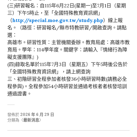
(三)研習報名：自115年6月22日(星期一)至7月1日（星期
三）下午5時止，至「全國特殊教育資訊網」
（
http://special.moe.gov.tw/study.php
）線上報
名。（路徑：研習報名/縣市特教研習/開啟查詢。請點
選：
高雄市。研習性質：主管機關委辦。教育局處：高雄市教
育局。學年：114學年度。關鍵字：請輸入『情緒行為障
礙支援團隊』)
(四)錄取名單於115年7月3日（星期五）下午5時後公告於
「全國特殊教育資訊網」，請上網查詢
三、初階研習全程參加者核發36小時研習時數(請務必全
程參與)。全程參加54小時研習並通過考核者者核發培訓
通過證書。
發佈於
2026 年 6 月 29 日
分類為〈
最新消息
〉