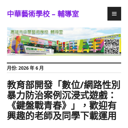
跳
主
至
中華藝術學校 – 輔導室
要
主
選
要
單
內
容
月份:
2026 年 6 月
教育部開發「數位/網路性別
暴力防治案例沉浸式遊戲：
《鍵盤戰青春》」，歡迎有
興趣的老師及同學下載運用