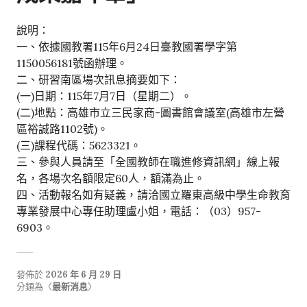
說明：
一、依據國教署115年6月24日臺教國署學字第
1150056181號函辦理。
二、研習南區場次訊息摘要如下：
(一)日期：115年7月7日（星期二）。
(二)地點：高雄市立三民家商-圖書館會議室(高雄市左營
區裕誠路1102號)。
(三)課程代碼：5623321。
三、參與人員請至「全國教師在職進修資訊網」線上報
名，各場次名額限定60人，額滿為止。
四、活動報名如有疑義，請洽國立羅東高級中學生命教育
專業發展中心專任助理盧小姐，電話：（03）957-
6903。
發佈於
2026 年 6 月 29 日
分類為〈
最新消息
〉