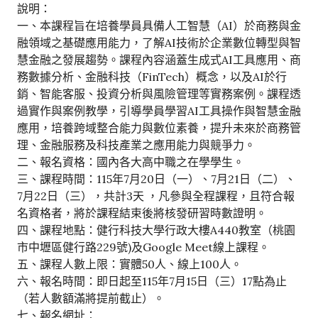
說明：
一、本課程旨在培養學員具備人工智慧（AI）於商務與金
融領域之基礎應用能力，了解AI技術於企業數位轉型與智
慧金融之發展趨勢。課程內容涵蓋生成式AI工具應用、商
務數據分析、金融科技（FinTech）概念，以及AI於行
銷、智能客服、投資分析與風險管理等實務案例。課程透
過實作與案例教學，引導學員學習AI工具操作與智慧金融
應用，培養跨域整合能力與數位素養，提升未來於商務管
理、金融服務及科技產業之應用能力與競爭力。
二、報名資格：國內各大高中職之在學學生。
三、課程時間：115年7月20日（一）、7月21日（二）、
7月22日（三），共計3天 ，凡參與全程課程，且符合報
名資格者，將於課程結束後將核發研習時數證明。
四、課程地點：健行科技大學行政大樓A440教室（桃園
市中壢區健行路229號)及Google Meet線上課程。
五、課程人數上限：實體50人、線上100人。
六、報名時間：即日起至115年7月15日（三）17點為止
（若人數額滿將提前截止）。
七、報名網址：