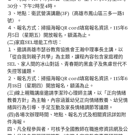
30分、下午2時至4時。
３、地點：衛武營演講廳(3F)（高雄市鳳山區三多一路1
號）。
４、報名方式：掃描海報QR cord填寫報名資訊，115年6
月5日（星期五）開放報名，額滿為止。
(二)家庭SEL增能工作坊：
１、邀請高雄市瑟谷教育協進會王瀚中理事長主講，以
「從自我到親子共學」為主題，課程內容包含家庭裡的
SEL、家人間的冰山對話、青春期的黑盒子及焦慮世代不
失控等議題。
２、報名方式：掃描海報QR cord填寫報名資訊，115年6
月18日（星期四）開放報名，額滿為止。
(三)線上親職講座邀請李潔玲心理師主講，以「正向情緒
教養方針」為主軸，內容涵蓋幼兒正向情緒教養、幼兒情
緒與行為引導、手足互動及家長情緒調節等議題。
(四)各場次辦理時間、地點、報名方式及相關資訊詳如附
件海報。
四、凡全程參與者，可核予全國教師在職進修資訊網及公