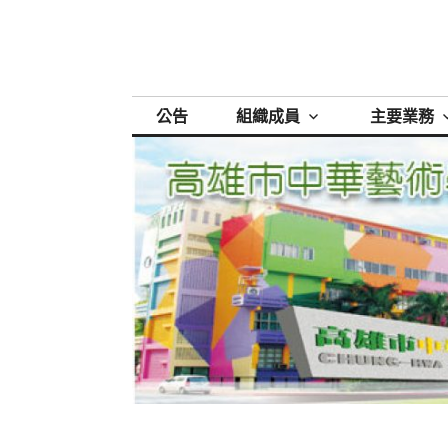
跳
至
主
要
內
公告
組織成員
主要業務
容