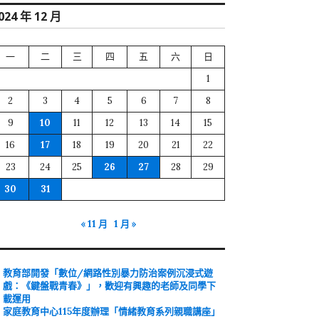
024 年 12 月
一
二
三
四
五
六
日
1
2
3
4
5
6
7
8
9
10
11
12
13
14
15
16
17
18
19
20
21
22
23
24
25
26
27
28
29
30
31
« 11 月
1 月 »
教育部開發「數位/網路性別暴力防治案例沉浸式遊
戲：《鍵盤戰青春》」，歡迎有興趣的老師及同學下
載運用
家庭教育中心115年度辦理「情緒教育系列親職講座」