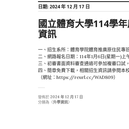
日期:
2024 年 12 月 17 日
國立體育大學114學
資訊
一、招生系所：體育學院體育推廣原住民專
二、網路報名日期：114年1月6日(星期一)上午
三、初審書面資料審查通過可參加複審口試，複審
四、簡章免費下載，相關招生資訊請參閱本
（網址：https://reurl.cc/WAD809）
發佈於
2024 年 12 月 17 日
分類為〈
升學資訊
〉